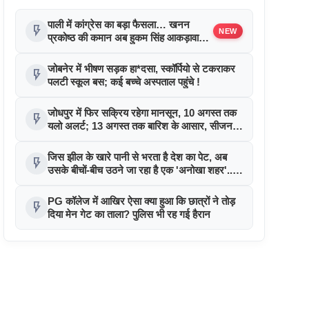
पाली में कांग्रेस का बड़ा फैसला… खनन
flash_on
NEW
प्रकोष्ठ की कमान अब हुकम सिंह आकड़ावास
के हाथ
जोबनेर में भीषण सड़क हा*दसा, स्कॉर्पियो से टकराकर
flash_on
पलटी स्कूल बस; कई बच्चे अस्पताल पहुंचे !
जोधपुर में फिर सक्रिय रहेगा मानसून, 10 अगस्त तक
flash_on
यलो अलर्ट; 13 अगस्त तक बारिश के आसार, सीजन में
अब तक सामान्य से 8.6% कम बरसा पानी..
जिस झील के खारे पानी से भरता है देश का पेट, अब
flash_on
उसके बीचों-बीच उठने जा रहा है एक 'अनोखा शहर'...
जानिए क्या है पूरा माजरा!
PG कॉलेज में आखिर ऐसा क्या हुआ कि छात्रों ने तोड़
flash_on
दिया मेन गेट का ताला? पुलिस भी रह गई हैरान