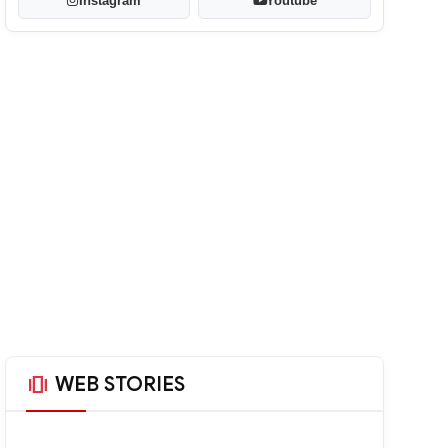
Instagram
Youtube
amp_stories
WEB STORIES