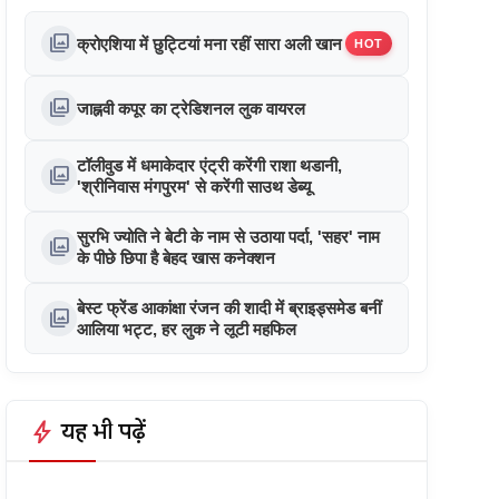
photo_library
क्रोएशिया में छुट्टियां मना रहीं सारा अली खान
HOT
photo_library
जाह्नवी कपूर का ट्रेडिशनल लुक वायरल
टॉलीवुड में धमाकेदार एंट्री करेंगी राशा थडानी,
photo_library
'श्रीनिवास मंगपुरम' से करेंगी साउथ डेब्यू
सुरभि ज्योति ने बेटी के नाम से उठाया पर्दा, 'सहर' नाम
photo_library
के पीछे छिपा है बेहद खास कनेक्शन
बेस्ट फ्रेंड आकांक्षा रंजन की शादी में ब्राइड्समेड बनीं
photo_library
आलिया भट्ट, हर लुक ने लूटी महफिल
bolt
यह भी पढ़ें