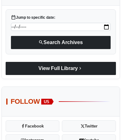
calendar_today
Jump to specific date:
search
Search Archives
chevron_right
View Full Library
FOLLOW
US
Facebook
Twitter