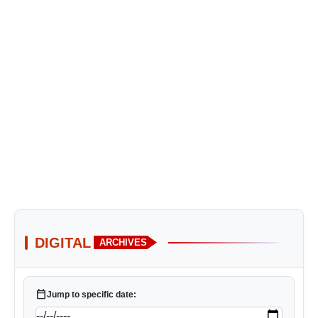
DIGITAL
ARCHIVES
calendar_today
Jump to specific date: