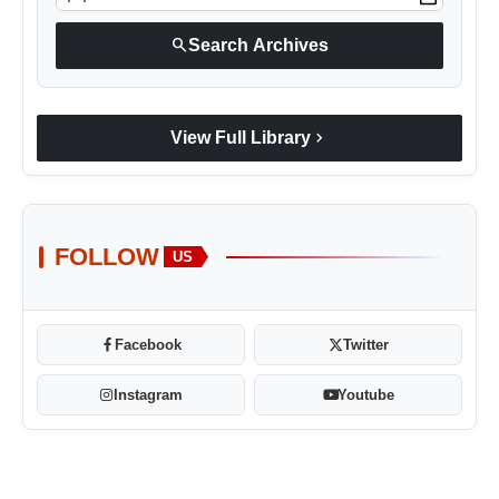
search
Search Archives
chevron_right
View Full Library
FOLLOW
US
Facebook
Twitter
Instagram
Youtube