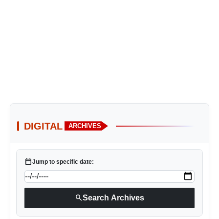
DIGITAL
ARCHIVES
calendar_today
Jump to specific date:
search
Search Archives