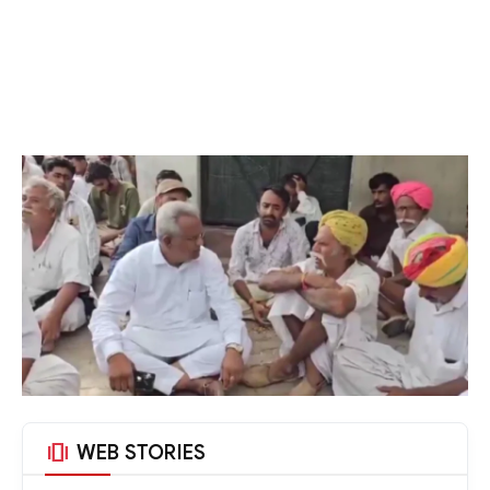
amp_stories
WEB STORIES