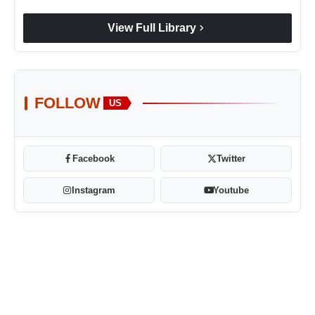
chevron_right
View Full Library
FOLLOW
US
Facebook
Twitter
Instagram
Youtube