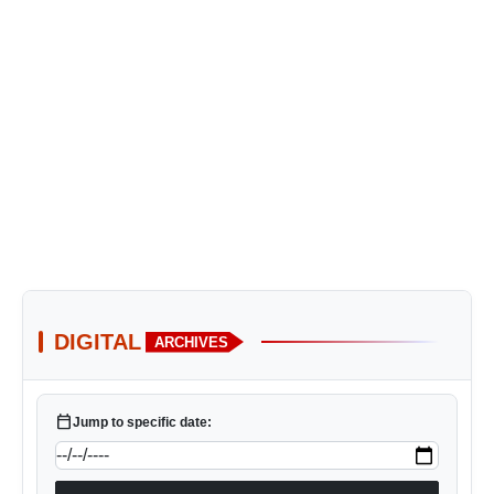
DIGITAL
ARCHIVES
calendar_today
Jump to specific date: