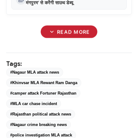
मंगपुरम' से करेंगी साउथ डेब्यू
expand_more
READ MORE
Tags:
#Nagaur MLA attack news
#Khinvsar MLA Rewant Ram Danga
#camper attack Fortuner Rajasthan
#MLA car chase incident
#Rajasthan political attack news
#Nagaur crime breaking news
#police investigation MLA attack