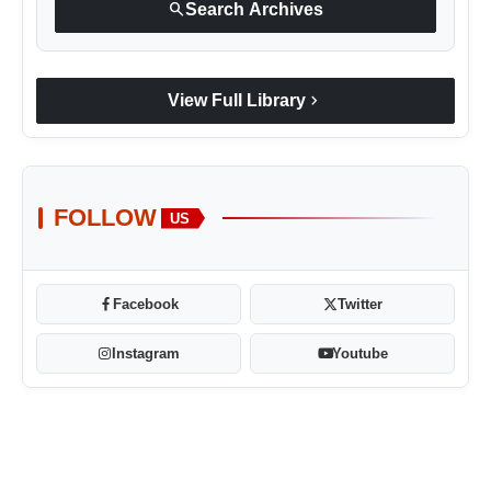
search
Search Archives
chevron_right
View Full Library
FOLLOW
US
Facebook
Twitter
Instagram
Youtube